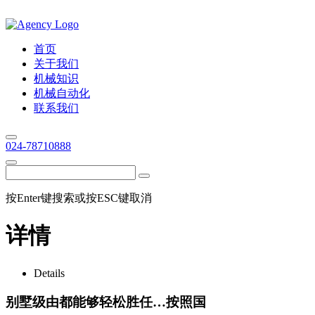
首页
关于我们
机械知识
机械自动化
联系我们
024-78710888
按Enter键搜索或按ESC键取消
详情
Details
别墅级由都能够轻松胜任…按照国