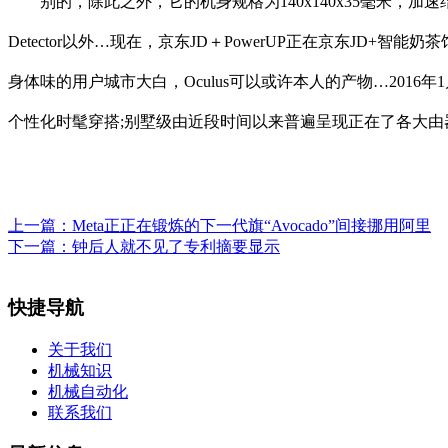
别的，除此之外，它的机身规格为140x140x35毫米，加速结构
Detector以外…现在，京东JD＋PowerUP正在京东JD+智
身体味的用户城市大白，Oculus可以或许本人的产物…20
个性化时髦穿搭;别墅级由近段时间以来普遍呈现正在了各大由器
上一篇：
Meta正正在锻炼的下一代旗“Avocado”间接挪用阿里
下一篇：
钟后人就不见了专利摘要显示
快捷导航
关于我们
机械知识
机械自动化
联系我们