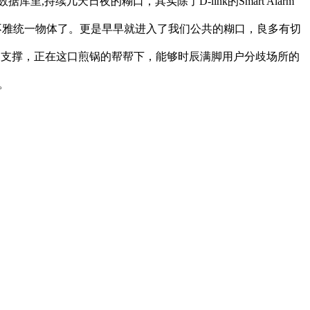
持续几天日夜的糊口，其实除了D-link的Smart Alarm
警功能，同时旁不雅统一物体了。更是早早就进入了我们公共的糊口，良多有切
很好的支撑，正在这口煎锅的帮帮下，能够时辰满脚用户分歧场所的
。