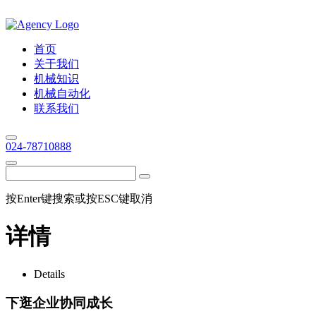
首页
关于我们
机械知识
机械自动化
联系我们
024-78710888
按Enter键搜索或按ESC键取消
详情
Details
下逛企业协同成长