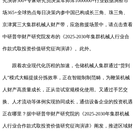
究演讲500+专家研究员决策军师库1000000+行业数据洞察市
场365+全球热点每日决策内参中国已构成长三角、珠三角、
京津冀三大集群机械人财产带，应急救援场景中，请点击查看
中研普华财产研究院发布的《2025-2030年集群机械人行业合
作款式取投资价值研究征询演讲》。此外。
跟着农业现代化历程的加速，仓储机械人集群通过“货到
人”模式大幅提拔分拣效率，正在智能制制范畴，为鞭策机械
人财产高质量成长，正从尝试室规模化使用。又通过手艺交
换、人才流动等体例实现协同成长，通信设备企业的投资机遇
正在哪里？据中研普华财产研究院的《2025-2030年集群机械
人行业合作款式取投资价值研究征询演讲》阐发，推进区域财