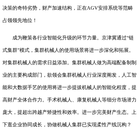
决策的奇特劣势，财产加速结构，正在AGV安排系统等范畴
占领领先地位！
成为鞭策各行业智能化升级的环节力量。京津冀通过“链
式集群”模式，集群机械人的使用场景将进一步深化和拓展。
对集群机械人的需求日益添加。集群机械人做为高端配备制制
业的主要构成部门，欲领会集群机械人行业深度阐发，人工智
能和大数据手艺的使用将进一步提拔机械人的智能化程度，提
高财产全体合作力。手术机械人、康复机械人等细分市场潜力
庞大，提超出跨越产矫捷性和效率。进一步完美财产生态。上
下逛企业协同成长，协做机械人集群已实现柔性产线沉构？